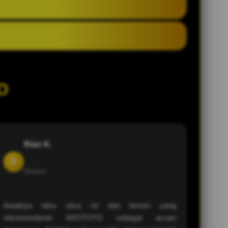
k memproteksi seluruh informasi pendaftaran
ional MIOTOTO siap memberikan bantuan penuh
O
Rian K.
D
Medan
Awalnya tahu situs ini dari temen yang
rekomendasiin MIOTOTO sebagai acuan