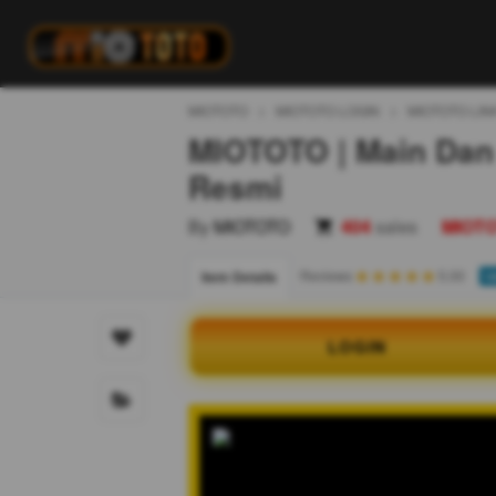
MIOTOTO
MIOTOTO LOGIN
MIOTOTO LIN
MIOTOTO | Main Dan
Resmi
By
MIOTOTO
404
sales
MIOTO
5.00
Reviews
5.00
Item Details
10
stars
LOGIN