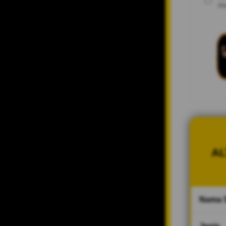
lanca
mo
V
i
e
w
l
i
c
e
n
s
e
d
AL
e
t
a
i
l
Nama S
s