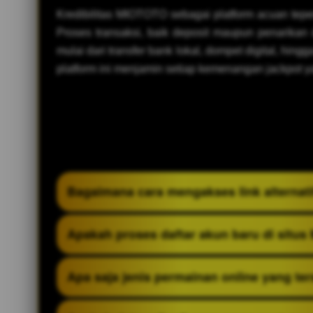
Kredibilitas MIOTOTO sebagai platform acuan tepe
Proses transaksi, baik deposit maupun penarikan 
mulai dari transfer bank lokal, dompet digital, hi
platform ini menjamin setiap kemenangan jackpot y
Bagaimana cara mengakses link alternat
Anda dapat mengakses halaman pusat login re
Apakah proses daftar akun baru di situ
kendala blokir internet positif atau gangguan 
Pendaftaran akun baru di MIOTOTO 100% grat
Apa saja jenis permainan online yang te
langsung mendapatkan satu ID permainan teri
Setelah berhasil login, member dapat langsu