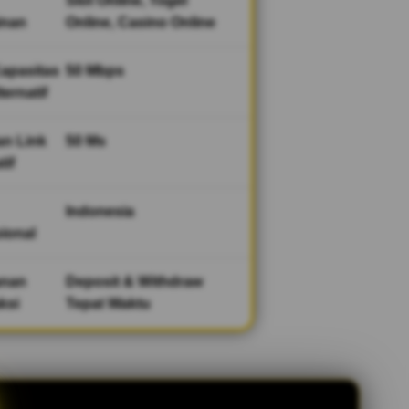
Slot Online, Togel
inan
Online, Casino Online
Kapasitas
50 Mbps
ternatif
an Link
50 Ms
tif
Indonesia
ional
nan
Deposit & Withdraw
ksi
Tepat Waktu