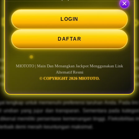
 Dan Menangkan Jack
LOGIN
Link Alternatif Resmi
DAFTAR
sat, MIOTOTO berhasil mengukuhkan posisinya sebagai acuan sit
MIOTOTO | Main Dan Menangkan Jackpot Menggunakan Link
 sebagai solusi satu atap (one-stop solution) yang menginteg
Alternatif Resmi
atkan infrastruktur server canggih dan sistem proteksi data 
© COPYRIGHT 2026 MIOTOTO.
tanpa harus mengkhawatirkan masalah privasi ataupun kendala
lengkap untuk memenuhi preferensi taruhan Anda. Pada lini t
il undian yang jujur dan transparan. Sementara pada kategor
 dikenal memiliki persentase kemenangan tinggi. Fleksibilit
terbaik demi meraih keuntungan maksimal.